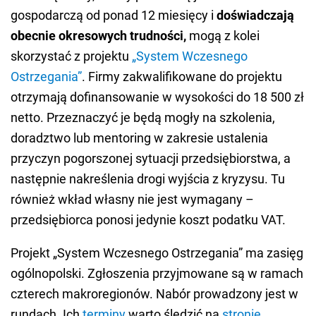
gospodarczą od ponad 12 miesięcy i
doświadczają
obecnie okresowych trudności,
mogą z kolei
skorzystać z projektu
„System Wczesnego
Ostrzegania”
. Firmy zakwalifikowane do projektu
otrzymają dofinansowanie w wysokości do 18 500 zł
netto. Przeznaczyć je będą mogły na szkolenia,
doradztwo lub mentoring w zakresie ustalenia
przyczyn pogorszonej sytuacji przedsiębiorstwa, a
następnie nakreślenia drogi wyjścia z kryzysu. Tu
również wkład własny nie jest wymagany –
przedsiębiorca ponosi jedynie koszt podatku VAT.
Projekt „System Wczesnego Ostrzegania” ma zasięg
ogólnopolski. Zgłoszenia przyjmowane są w ramach
czterech makroregionów. Nabór prowadzony jest w
rundach. Ich
terminy
warto śledzić na
stronie