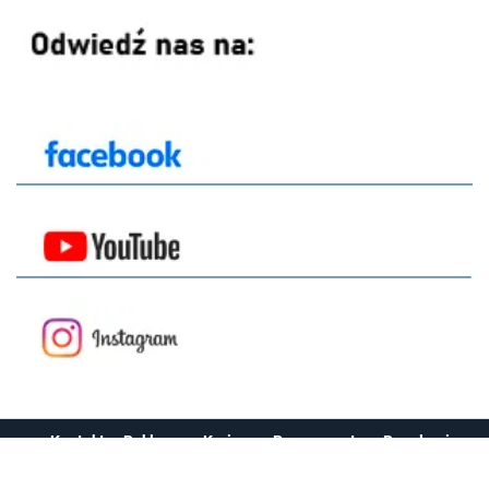
Kontakt
Reklama
Kariera
Prenumerata
Regulamin
Ochrona prywatności
Mapa serwisu
Zmień ustawienia prywatności